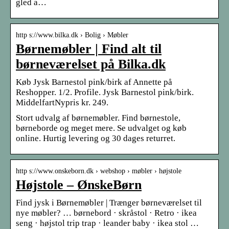
gled a…
http s://www.bilka.dk › Bolig › Møbler
Børnemøbler | Find alt til
børneværelset på Bilka.dk
Køb Jysk Barnestol pink/birk af Annette på
Reshopper. 1/2. Profile. Jysk Barnestol pink/birk.
MiddelfartNypris kr. 249.
Stort udvalg af børnemøbler. Find børnestole,
børneborde og meget mere. Se udvalget og køb
online. Hurtig levering og 30 dages returret.
http s://www.onskeborn.dk › webshop › møbler › højstole
Højstole – ØnskeBørn
Find jysk i Børnemøbler | Trænger børneværelset til
nye møbler? … børnebord · skråstol · Retro · ikea
seng · højstol trip trap · leander baby · ikea stol …