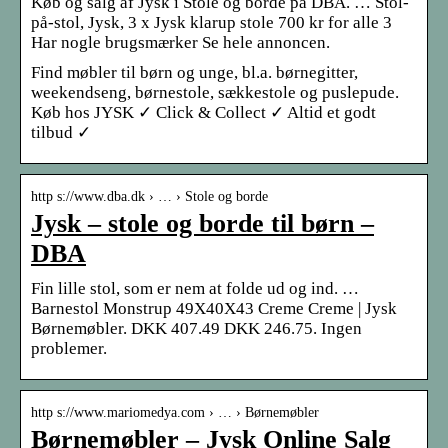
Køb og salg af Jysk i Stole og borde på DBA. … Stol-
på-stol, Jysk, 3 x Jysk klarup stole 700 kr for alle 3
Har nogle brugsmærker Se hele annoncen.
Find møbler til børn og unge, bl.a. børnegitter,
weekendseng, børnestole, sækkestole og puslepude.
Køb hos JYSK ✓ Click & Collect ✓ Altid et godt
tilbud ✓
http s://www.dba.dk › … › Stole og borde
Jysk – stole og borde til børn –
DBA
Fin lille stol, som er nem at folde ud og ind. …
Barnestol Monstrup 49X40X43 Creme Creme | Jysk
Børnemøbler. DKK 407.49 DKK 246.75. Ingen
problemer.
http s://www.mariomedya.com › … › Børnemøbler
Børnemøbler – Jysk Online Salg