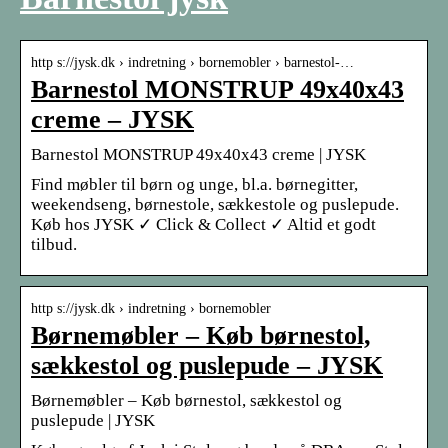
http s://jysk.dk › indretning › bornemobler › barnestol-…
Barnestol MONSTRUP 49x40x43
creme – JYSK
Barnestol MONSTRUP 49x40x43 creme | JYSK
Find møbler til børn og unge, bl.a. børnegitter,
weekendseng, børnestole, sækkestole og puslepude.
Køb hos JYSK ✓ Click & Collect ✓ Altid et godt
tilbud.
http s://jysk.dk › indretning › bornemobler
Børnemøbler – Køb børnestol,
sækkestol og puslepude – JYSK
Børnemøbler – Køb børnestol, sækkestol og
puslepude | JYSK