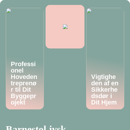
Professi
onel
Hoveden
Vigtighe
treprenø
den af en
r til Dit
Sikkerhe
Byggepr
dsdør i
ojekt
Dit Hjem
Barnestol jysk