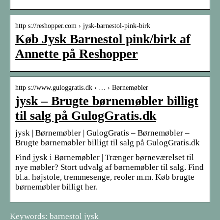
http s://reshopper.com › jysk-barnestol-pink-birk
Køb Jysk Barnestol pink/birk af
Annette på Reshopper
http s://www.guloggratis.dk › … › Børnemøbler
jysk – Brugte børnemøbler billigt
til salg på GulogGratis.dk
jysk | Børnemøbler | GulogGratis – Børnemøbler –
Brugte børnemøbler billigt til salg på GulogGratis.dk
Find jysk i Børnemøbler | Trænger børneværelset til
nye møbler? Stort udvalg af børnemøbler til salg. Find
bl.a. højstole, tremmesenge, reoler m.m. Køb brugte
børnemøbler billigt her.
Keywords: barnestol jysk