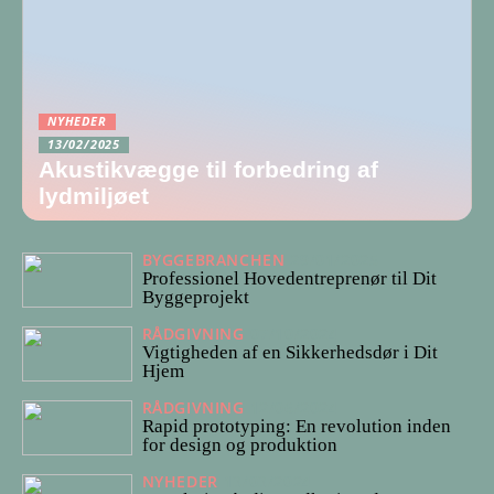
NYHEDER
13/02/2025
Akustikvægge til forbedring af
lydmiljøet
BYGGEBRANCHEN
29/01/2025
Professionel Hovedentreprenør til Dit
Byggeprojekt
RÅDGIVNING
07/10/2024
Vigtigheden af en Sikkerhedsdør i Dit
Hjem
RÅDGIVNING
12/06/2024
Rapid prototyping: En revolution inden
for design og produktion
NYHEDER
13/03/2024