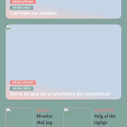
RÅDGIVNING
28/08/2023
Lær mere om ståldøre
RÅDGIVNING
28/08/2023
Det er en god idé at tyverisikre din virksomhed
BOLIG
NYHEDER
Hvorfor
Valg af det
skal jeg
rigtige