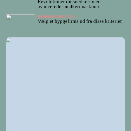
Revolutionér dit snedkeri med
avancerede snedkerimaskiner
BYGGEBRANCHEN
25/10/2023
Vælg et byggefirma ud fra disse kriterier