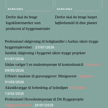
04/04/2022
03/04/2022
Derfor skal du bruge
Derfor skal du bruge harpet
logoklistermærker som
højbedsmuld til dine planter
producent af byggematerialer
Professionel rådgivning til bolighandler i Aarhus sikrer trygge
27/07/2026
byggerioplevelser
Juridisk rådgivning i byggeriet sikrer trygge projekter
01/07/2026
Nyheder
Sådan vælger I en totalentreprenør til kontordomicil
09/05/2026
Nyheder
Effektiv maskine til graveopgaver: Minigravere
31/03/2026
Nyheder
Akustikvægge til forbedring af lydmiljøet
13/02/2025
Professionel Hovedentreprenør til Dit Byggeprojekt
Byggebranchen
29/01/2025