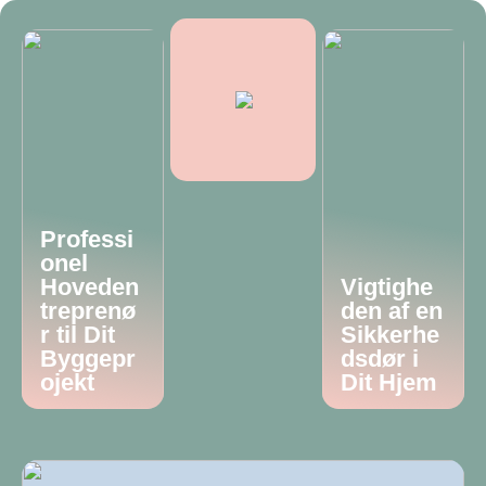
Professi
onel
Hoveden
Vigtighe
treprenø
den af en
r til Dit
Sikkerhe
Byggepr
dsdør i
ojekt
Dit Hjem