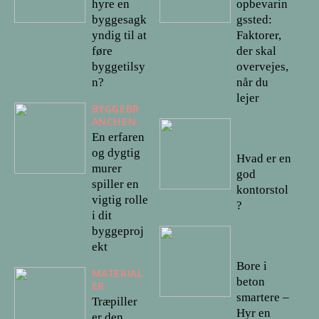
hyre en
opbevarin
byggesagk
gssted:
yndig til at
Faktorer,
føre
der skal
byggetilsy
overvejes,
n?
når du
lejer
BYGGEBR
ANCHEN
24/10/20
En erfaren
22
og dygtig
Hvad er en
murer
god
spiller en
kontorstol
vigtig rolle
?
i dit
byggeproj
17/10/20
ekt
22
Bore i
MATERIAL
beton
ER
smartere –
Træpiller
Hyr en
er den