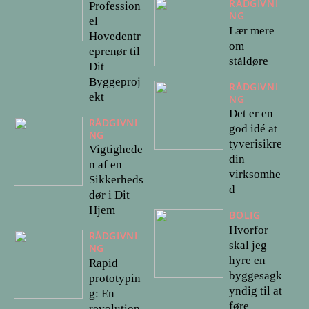
RÅDGIVNI
Profession
NG
el
Lær mere
Hovedentr
om
eprenør til
ståldøre
Dit
Byggeproj
RÅDGIVNI
ekt
NG
Det er en
RÅDGIVNI
god idé at
NG
tyverisikre
Vigtighede
din
n af en
virksomhe
Sikkerheds
d
dør i Dit
Hjem
BOLIG
Hvorfor
RÅDGIVNI
skal jeg
NG
hyre en
Rapid
byggesagk
prototypin
yndig til at
g: En
føre
revolution