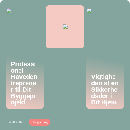
Professi
onel
Hoveden
Vigtighe
treprenø
den af en
r til Dit
Sikkerhe
Byggepr
dsdør i
ojekt
Dit Hjem
28/08/2023
Rådgivning