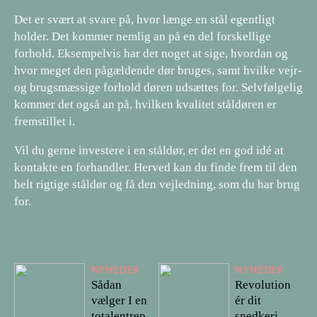
Det er svært at svare på, hvor længe en stål egentligt
holder. Det kommer nemlig an på en del forskellige
forhold. Eksempelvis har det noget at sige, hvordan og
hvor meget den pågældende dør bruges, samt hvilke vejr-
og brugsmæssige forhold døren udsættes for. Selvfølgelig
kommer det også an på, hvilken kvalitet ståldøren er
fremstillet i.
Vil du gerne investere i en ståldør, er det en god idé at
kontakte en forhandler. Herved kan du finde frem til den
helt rigtige ståldør og få den vejledning, som du har brug
for.
NYHEDER
NYHEDER
Sådan
Revolution
vælger I en
ér dit
totalentrep
snedkeri