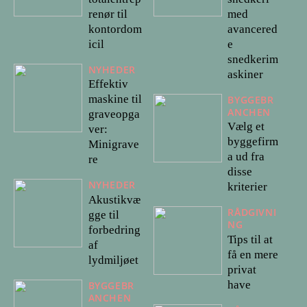
renør til
med
kontordom
avancered
icil
e
snedkerim
NYHEDER
askiner
Effektiv
maskine til
BYGGEBR
ANCHEN
graveopga
Vælg et
ver:
byggefirm
Minigrave
a ud fra
re
disse
NYHEDER
kriterier
Akustikvæ
RÅDGIVNI
gge til
NG
forbedring
Tips til at
af
få en mere
lydmiljøet
privat
have
BYGGEBR
ANCHEN