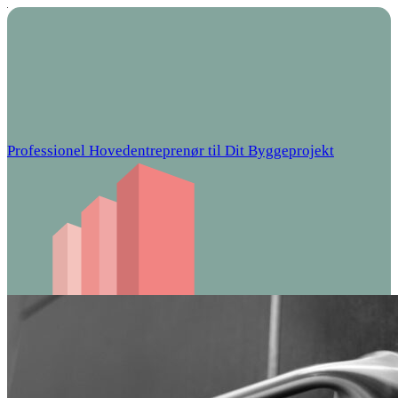
Professionel Hovedentreprenør til Dit Byggeprojekt