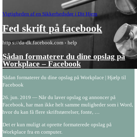
Vigtigheden af en Sikkerhedsdør i Dit Hjem
Fed skrift på facebook
http s://da-dk.facebook.com › help
Sådan formaterer du dine opslag på
Workplace – Facebook
Sådan formaterer du dine opslag på Workplace | Hjælp til
Facebook
26. jun. 2019 — Når du laver opslag og annoncer på
Facebook, har man ikke helt samme muligheder som i Word,
hvor du kan få flere skriftstørrelser, fonte, …
Det er kun muligt at oprette formaterede opslag på
Workplace fra en computer.