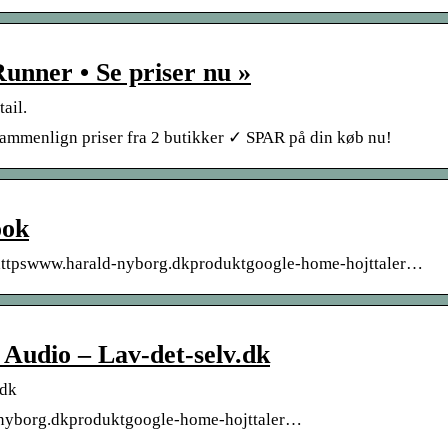
unner • Se priser nu »
ail.
ammenlign priser fra 2 butikker ✓ SPAR på din køb nu!
ook
r httpswww.harald-nyborg.dkproduktgoogle-home-hojttaler…
 Audio – Lav-det-selv.dk
.dk
d-nyborg.dkproduktgoogle-home-hojttaler…