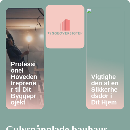
Professi
onel
Hoveden
Vigtighe
treprenø
den af en
r til Dit
Sikkerhe
Byggepr
dsdør i
ojekt
Dit Hjem
Gulvspånplade bauhaus