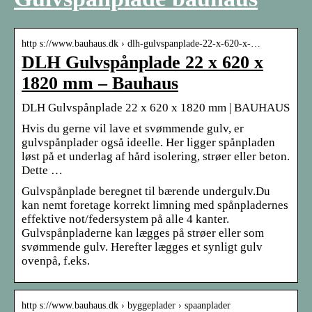
http s://www.bauhaus.dk › dlh-gulvspanplade-22-x-620-x-…
DLH Gulvspånplade 22 x 620 x
1820 mm – Bauhaus
DLH Gulvspånplade 22 x 620 x 1820 mm | BAUHAUS
Hvis du gerne vil lave et svømmende gulv, er
gulvspånplader også ideelle. Her ligger spånpladen
løst på et underlag af hård isolering, strøer eller beton.
Dette …
Gulvspånplade beregnet til bærende undergulv.Du
kan nemt foretage korrekt limning med spånpladernes
effektive not/federsystem på alle 4 kanter.
Gulvspånpladerne kan lægges på strøer eller som
svømmende gulv. Herefter lægges et synligt gulv
ovenpå, f.eks.
http s://www.bauhaus.dk › byggeplader › spaanplader