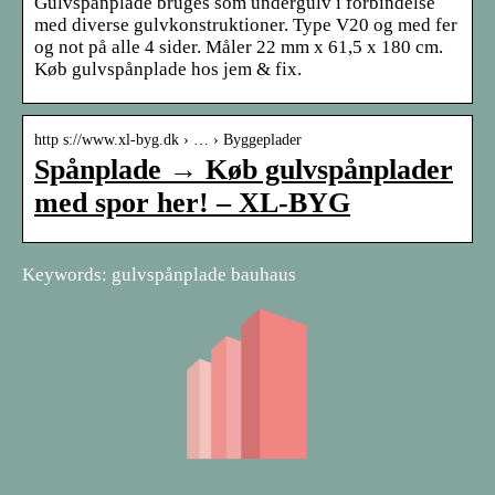
Gulvspånplade bruges som undergulv i forbindelse
med diverse gulvkonstruktioner. Type V20 og med fer
og not på alle 4 sider. Måler 22 mm x 61,5 x 180 cm.
Køb gulvspånplade hos jem & fix.
http s://www.xl-byg.dk › … › Byggeplader
Spånplade → Køb gulvspånplader
med spor her! – XL-BYG
Keywords: gulvspånplade bauhaus