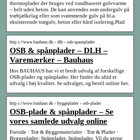
thermoplader der bruges ved vandbaseret gulvvarme
– helt uden beton. De kan anvendes som undergulv på
træbjælkelag eller som svømmende gulv på bl.a.
eksisterende trægulv, beton eller hård isolering.Plad
http s://www.bauhaus.dk › dlh › osb-spaanplader
OSB & spånplader – DLH –
Varemærker – Bauhaus
Hos BAUHAUS har vi et bredt udvalg af forskellige
OSB-plader og spånplader. Her finder du altid et
udvalg i høj kvalitet. Se udvalget, og bestil online her.
http s://www.bauhaus.dk › byggeplader › osb-plader
OSB-plade & spånplader – Se
vores samlede udvalg online
Forside · Træ & Byggematerialer · Træ & Plader ·
Byggeplader; Spånplader. Spånplader. Vil du gerne