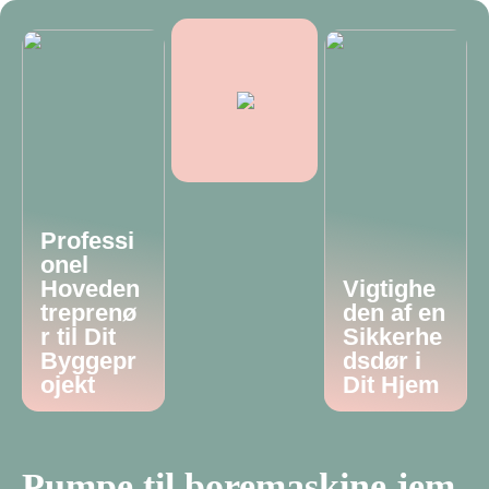
Professi
onel
Hoveden
Vigtighe
treprenø
den af en
r til Dit
Sikkerhe
Byggepr
dsdør i
ojekt
Dit Hjem
Pumpe til boremaskine jem