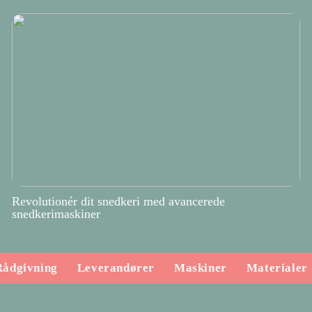
Revolutionér dit snedkeri med avancerede
snedkerimaskiner
Rådgivning
Leverandører
Maskiner
Materialer