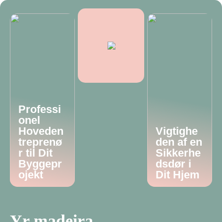
Professi
onel
Hoveden
Vigtighe
treprenø
den af en
r til Dit
Sikkerhe
Byggepr
dsdør i
ojekt
Dit Hjem
Yr madeira